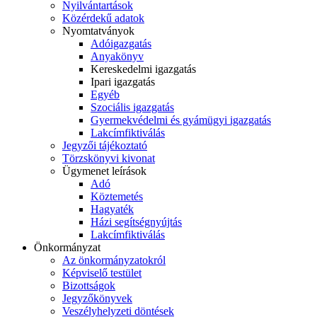
Nyilvántartások
Közérdekű adatok
Nyomtatványok
Adóigazgatás
Anyakönyv
Kereskedelmi igazgatás
Ipari igazgatás
Egyéb
Szociális igazgatás
Gyermekvédelmi és gyámügyi igazgatás
Lakcímfiktiválás
Jegyzői tájékoztató
Törzskönyvi kivonat
Ügymenet leírások
Adó
Köztemetés
Hagyaték
Házi segítségnyújtás
Lakcímfiktiválás
Önkormányzat
Az önkormányzatokról
Képviselő testület
Bizottságok
Jegyzőkönyvek
Veszélyhelyzeti döntések