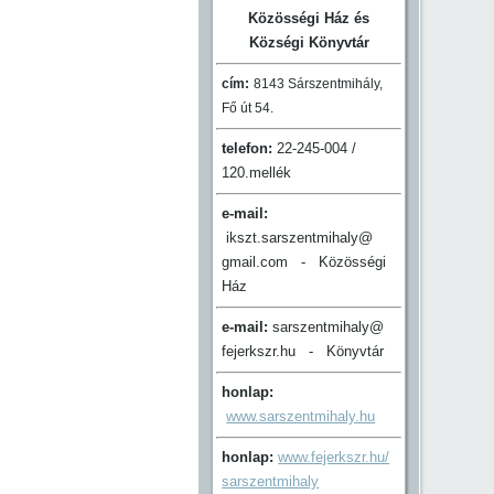
Közösségi Ház és
Községi Könyvtár
cím:
8143 Sárszentmihály,
Fő út 54.
telefon:
22-245-004 /
120.mellék
e-mail:
ikszt.sarszentmihaly@
gmail.com - Közösségi
Ház
e-mail:
sarszentmihaly@
fejerkszr.hu - Könyvtár
honlap:
www.sarszentmihaly.hu
honlap:
www.fejerkszr.hu/
sarszentmihaly