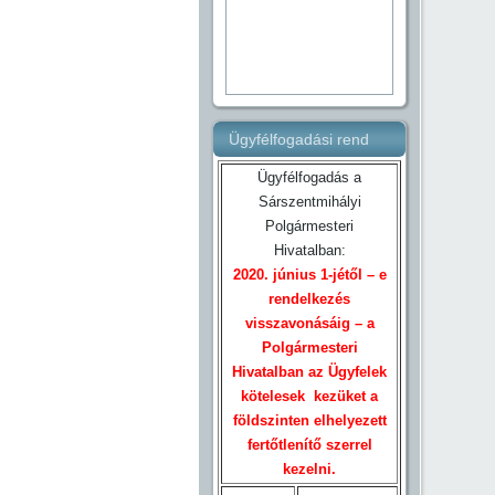
Ügyfélfogadási rend
Ügyfélfogadás a
Sárszentmihályi
Polgármesteri
Hivatalban:
2020. június 1-jétől – e
rendelkezés
visszavonásáig – a
Polgármesteri
Hivatalban az Ügyfelek
kötelesek kezüket a
földszinten elhelyezett
fertőtlenítő szerrel
kezelni.