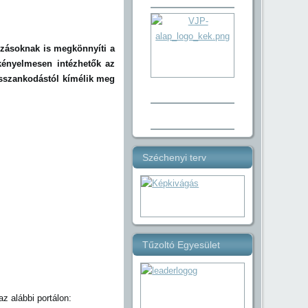
zásoknak is megkönnyíti a
 kényelmesen intézhetők az
osszankodástól kímélik meg
Széchenyi terv
Tűzoltó Egyesület
az alábbi portálon: