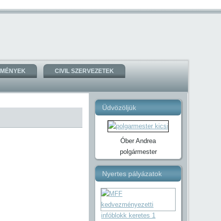
ZMÉNYEK
CIVIL SZERVEZETEK
Üdvözöljük
Óber Andrea
polgármester
Nyertes pályázatok