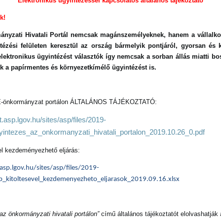
Elektronikus ügyintézéssel kapcsolatos általános tájékoztató
 k!
ányzati Hivatali Portál nemcsak magánszemélyeknek, hanem a vállalko
tézési felületen keresztül az ország bármelyik pontjáról, gyorsan és
lektronikus ügyintézést választók így nemcsak a sorban állás miatti b
 a papírmentes és környezetkímélő ügyintézést is.
z E-önkormányzat portálon ÁLTALÁNOS TÁJÉKOZTATÓ:
.asp.lgov.hu/sites/asp/files/2019-
yintezes_az_onkormanyzati_hivatali_portalon_2019.10.26_0.pdf
vel kezdeményezhető eljárás:
asp.lgov.hu/sites/asp/files/2019-
ap_kitoltesevel_kezdemenyezheto_eljarasok_2019.09.16.xlsx
az önkormányzati hivatali portálon”
című általános tájékoztatót elolvashatják 