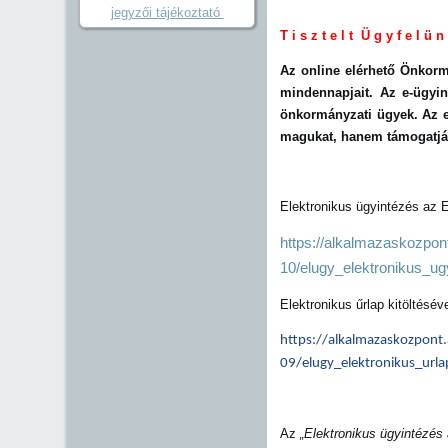
jegyzői tájékoztató
T i s z t e l t Ü g y f e l ü n
Az online elérhető Önkorm
mindennapjait. Az e-ügyin
önkormányzati ügyek. Az e
magukat, hanem támogatják
Elektronikus ügyintézés a
https://alkalmazaskozpont
10/elugy_elektronikus_ug
Elektronikus űrlap kitöltésé
https://alkalmazaskozpont.
09/elugy_elektronikus_url
Az
„Elektronikus ügyintézés 