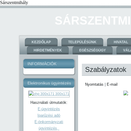
Sárszentmihály
SÁRSZENTMI
KEZDŐLAP
TELEPÜLÉSÜNK
HIVATAL
HIRDETMÉNYEK
EGÉSZSÉGÜGY
VÁL
INFORMÁCIÓK
Szabályzatok
Elektronikus ügyintézés
Nyomtatás
|
E-mail
Használati útmutatók:
E-ügyintézés
Iparűzési adó
E-önkormányzati
ügyintézés,