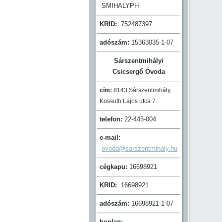
SMIHALYPH
KRID:
752487397
adószám:
15363035-1-07
Sárszentmihályi
Csicsergő Óvoda
cím:
8143 Sárszentmihály,
Kossuth Lajos utca 7.
telefon:
22-445-004
e-mail:
ovoda@sarszentmihaly.hu
cégkapu:
16698921
KRID:
16698921
adószám:
16698921-1-07
honlap: