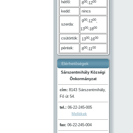
hétfő:
00
00
8
-12
kedd:
nincs
00
00
9
-12
,
szerda:
00
00
13
-18
csütörtök:
00
00
13
-16
péntek:
00
00
8
-11
Elérhetőségek
Sárszentmihály Községi
Önkormányzat
cím:
8143 Sárszentmihály,
Fő út 54.
tel.:
06-22-245-005
Mellékek
fax:
06-22-245-004