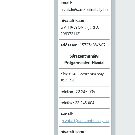
email:
hivatal@sarszentmihaly.hu
hivatali kapu:
SMIHALYONK (KRID:
206072112)
adószám:
15727488-2-07
Sárszentmihályi
Polgármesteri Hivatal
cím
:
8143 Sárszentmihály,
Fő út 54.
telefon:
22-245-005
telefax:
22-245-004
e-mail:
hivatal@sarszentmihaly.hu
hivatali kapu: