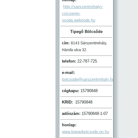
http://sarszentmihalyi-
csicsergo-
ovoda.webnode.hu
Tipegő Bölcsőde
cím:
8143 Sárszentmihály,
Hársfa utca 32.
telefon:
22-787-725
e-mail:
bolcsode@sarszentmihaly.hu
cégkapu:
15790848
KRID:
15790848
adószám:
15790848-1-07
honlap:
www.tipegobolcsode.on.hu